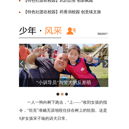
【特色社团在校园】武韵启智 创新赋能
【特色社团在校园】药香润校园 创意续文脉
more>
萌
旋律，带来妙不可言的乐趣
到女孩的指
我是来自西安高新东区小学的杨珂然。我相信
对我来
轮胎。这是
兴趣爱好能陶冶情操、培养气质、使人终生受益。
的出口，情
多年来，我坚持学习机器人和图形编程，积极参与
或者安慰。
校内航模和3D打印俱乐部与篮球校队的多项活
战，我将用