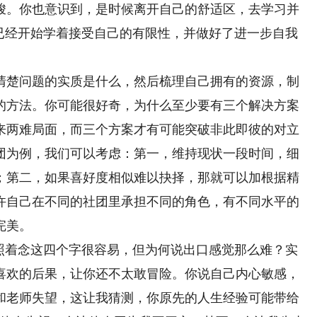
峻。你也意识到，是时候离开自己的舒适区，去学习并
你已经开始学着接受自己的有限性，并做好了进一步自我
。
楚问题的实质是什么，然后梳理自己拥有的资源，制
的方法。你可能很好奇，为什么至少要有三个解决方案
来两难局面，而三个方案才有可能突破非此即彼的对立
团为例，我们可以考虑：第一，维持现状一段时间，细
；第二，如果喜好度相似难以抉择，那就可以加根据精
许自己在不同的社团里承担不同的角色，有不同水平的
热爱谱写成长乐章
“小训导员”与警犬的反差
完美。
着念这四个字很容易，但为何说出口感觉那么难？实
音乐和生命一样重要，它是我情感
一人一狗向树下跑去，“上——”收
表达；也会给别人带来灵感、希望
令，“坦克”准确无误地咬住挂在树上的
喜欢的后果，让你还不太敢冒险。你说自己内心敏感，
有无限可能，会经受很多挫折与挑
9岁女孩宋子瑜的训犬日常。
和老师失望，这让我猜测，你原先的人生经验可能带给
对音乐的热爱对抗成长的迷茫，谱