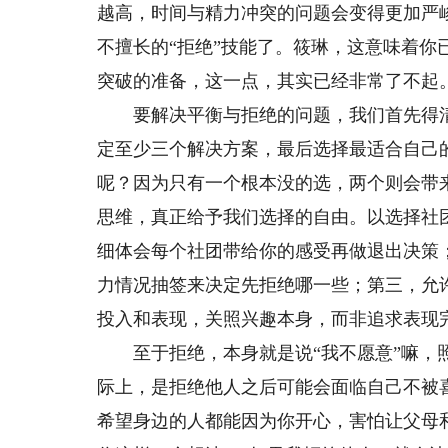
越高，时间与精力冲突的问题会变得更加严
不擅长的“拒绝”技能了。筱琳，这意味着
突破的准备，这一点，其实已经非常了不起
要解决平衡与拒绝的问题，我们首先得清
定至少三个解决方案，最后选择最适合自己
呢？因为只有一个根本没的选，两个则会带
思维，真正给予我们选择的自由。以选择社
细体会每个社团带给你的感受再做退出决策
力情况抽签来决定先拒绝哪一些；第三，允
旋律，带来妙不可言的乐趣
用
投入和表现，关照兴趣本身，而非追求表现
至于拒绝，本身就是说“我不愿意”嘛，照
我是来自西安高新东区小学的杨珂然。我相信
对我来说，
兴趣爱好能陶冶情操、培养气质、使人终生受益。
的出口，情绪的
际上，是拒绝他人之后可能会面临自己不被
多年来，我坚持学习机器人和图形编程，积极参与
或者安慰。成长
希望身边的人都能因为你开心，害怕让父母
校内航模和3D打印俱乐部与篮球校队的多项活
战，我将用自己