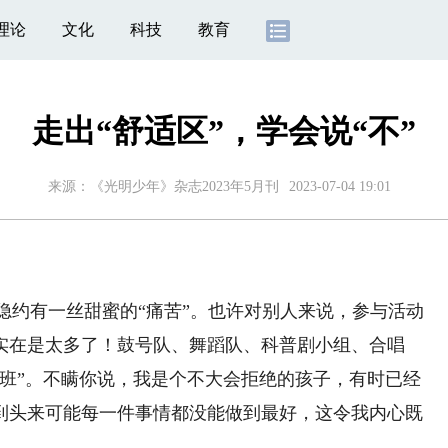
理论
文化
科技
教育
走出“舒适区”，学会说“不”
来源：《光明少年》杂志2023年5月刊
2023-07-04 19:01
隐约有一丝甜蜜的“痛苦”。也许对别人来说，参与活动
实在是太多了！鼓号队、舞蹈队、科普剧小组、合唱
加班”。不瞒你说，我是个不大会拒绝的孩子，有时已经
到头来可能每一件事情都没能做到最好，这令我内心既