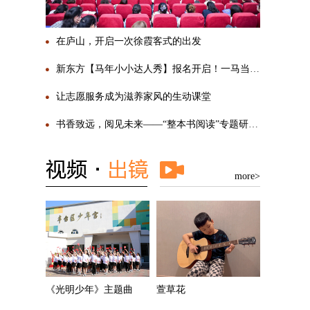
在庐山，开启一次徐霞客式的出发
新东方【马年小小达人秀】报名开启！一马当先，勇敢SHOW自己
让志愿服务成为滋养家风的生动课堂
书香致远，阅见未来——“整本书阅读”专题研讨活动圆满举行
more>
《光明少年》主题曲
萱草花