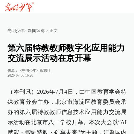
光明少年
>
新闻纵览
>
正文
第六届特教教师数字化应用能力
交流展示活动在京开幕
来源：《光明少年》杂志社
2026-07-06 16:20
（本刊讯）2026年7月4日，由中国教育学会特
殊教育分会主办，北京市海淀区教育委员会承
办的第六届特教教师信息技术应用能力交流展
示活动在北京市八一学校开幕。本次大会以“AI
赋能・智融特教・创享未来”为主题，汇聚国内