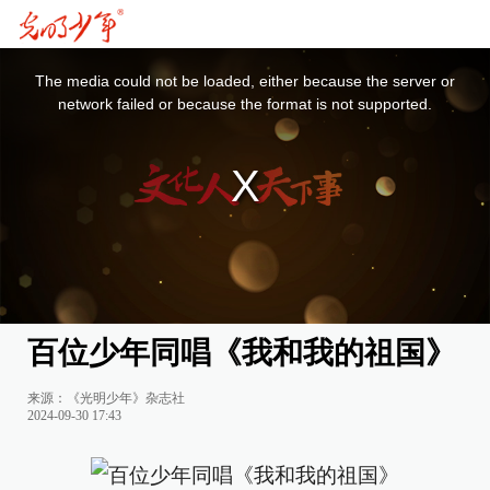
This
is
a
The media could not be loaded, either because the server or
modal
window.
network failed or because the format is not supported.
百位少年同唱《我和我的祖国》
来源：《光明少年》杂志社
2024-09-30 17:43