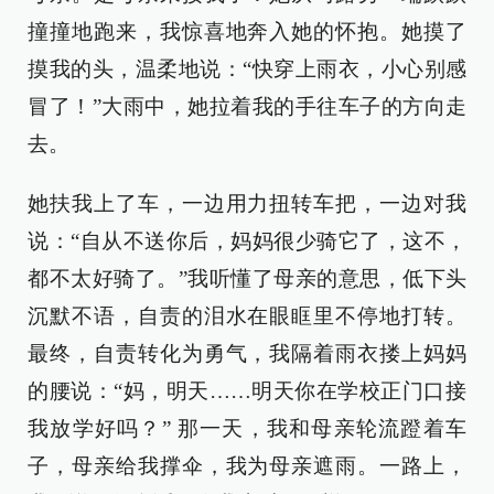
撞撞地跑来，我惊喜地奔入她的怀抱。她摸了
摸我的头，温柔地说：“快穿上雨衣，小心别感
冒了！”大雨中，她拉着我的手往车子的方向走
去。
她扶我上了车，一边用力扭转车把，一边对我
说：“自从不送你后，妈妈很少骑它了，这不，
都不太好骑了。”我听懂了母亲的意思，低下头
沉默不语，自责的泪水在眼眶里不停地打转。
最终，自责转化为勇气，我隔着雨衣搂上妈妈
的腰说：“妈，明天……明天你在学校正门口接
我放学好吗？” 那一天，我和母亲轮流蹬着车
子，母亲给我撑伞，我为母亲遮雨。一路上，