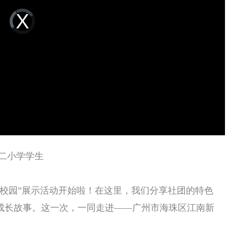
Video
Player
is
loading.
二小学学生
在校园”展示活动开始啦！在这里，我们分享社团的特色
成长故事。这一次，一同走进——
广州市海珠区江南新