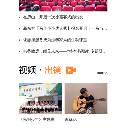
在庐山，开启一次徐霞客式的出发
新东方【马年小小达人秀】报名开启！一马当先，勇敢SHOW自己
让志愿服务成为滋养家风的生动课堂
书香致远，阅见未来——“整本书阅读”专题研讨活动圆满举行
more>
《光明少年》主题曲
萱草花