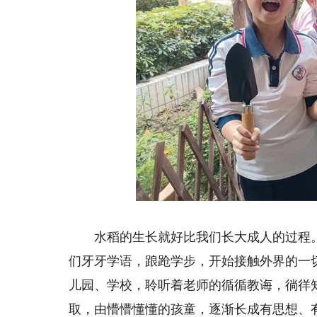
水稻的生长就好比我们长大成人的过程。
们牙牙学语，踉跄学步，开始接触外界的一
儿园、学校，聆听着老师的循循教诲，徜徉
取，由懵懵懂懂的孩童，逐渐长成有思想、