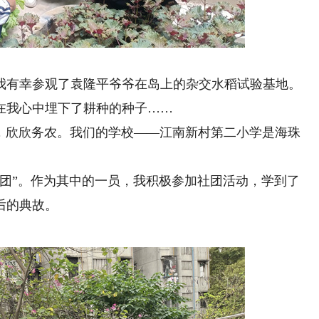
有幸参观了袁隆平爷爷在岛上的杂交水稻试验基地。
在我心中埋下了耕种的种子……
子，欣欣务农。我们的学校——江南新村第二小学是海珠
”。作为其中的一员，我积极参加社团活动，学到了
后的典故。
旋律，带来妙不可言的乐
我是来自西安高新东区小学的杨珂
兴趣爱好能陶冶情操、培养气质、使人
多年来，我坚持学习机器人和图形编程
校内航模和3D打印俱乐部与篮球校队的