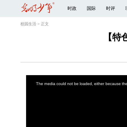
时政
国际
时评
校园生活
>
正文
【特
This
is
a
The media could not be loaded, either because the 
modal
window.