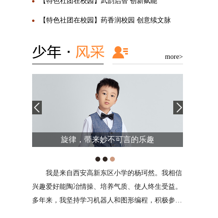
【特色社团在校园】武韵启智 创新赋能
【特色社团在校园】药香润校园 创意续文脉
more>
趣
用热爱谱写成长乐章
然。我相信
对我来说，音乐和生命一样重要，它是我情感
一人一
终生受益。
的出口，情绪的表达；也会给别人带来灵感、希望
令，“坦克
，积极参与
或者安慰。成长有无限可能，会经受很多挫折与挑
9岁女孩宋
多项活
战，我将用自己对音乐的热爱对抗成长的迷茫，谱