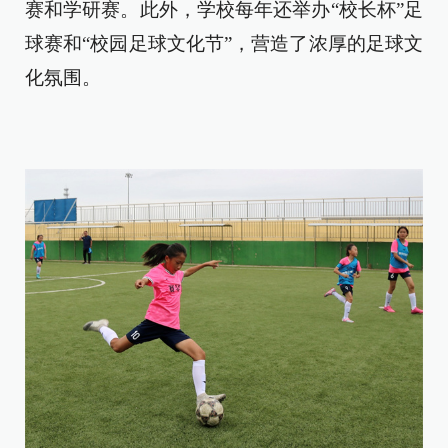
赛和学研赛。此外，学校每年还举办“校长杯”足
球赛和“校园足球文化节”，营造了浓厚的足球文
化氛围。