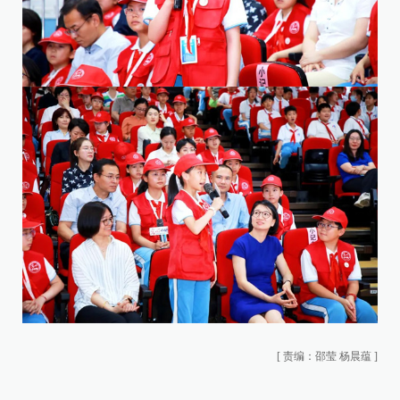
[
责编：邵莹 杨晨蕴
]