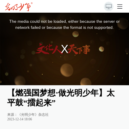
This
is
a
The media could not be loaded, either because the server or
modal
window.
network failed or because the format is not supported.
【燃强国梦想·做光明少年】太
平鼓“擂起来”
来源：《光明少年》杂志社
2023-12-14 18:06