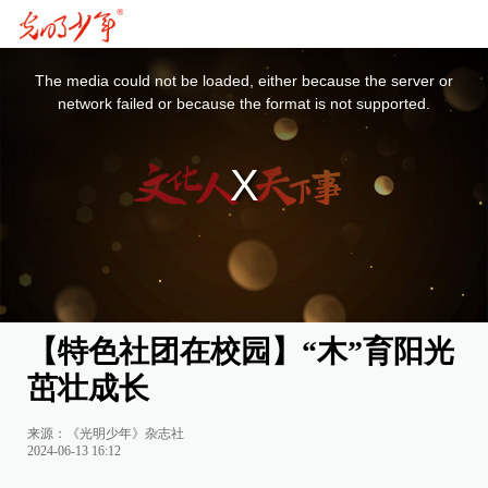
This
is
a
The media could not be loaded, either because the server or
modal
window.
network failed or because the format is not supported.
【特色社团在校园】“木”育阳光
茁壮成长
来源：《光明少年》杂志社
2024-06-13 16:12