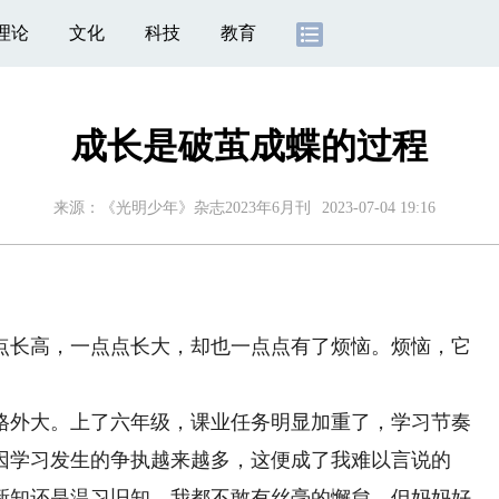
理论
文化
科技
教育
成长是破茧成蝶的过程
来源：《光明少年》杂志2023年6月刊
2023-07-04 19:16
长高，一点点长大，却也一点点有了烦恼。烦恼，它
外大。上了六年级，课业任务明显加重了，学习节奏
因学习发生的争执越来越多，这便成了我难以言说的
新知还是温习旧知，我都不敢有丝毫的懈怠。但妈妈好