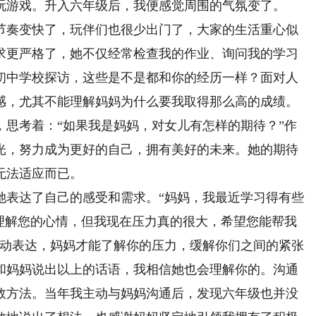
玩游戏。升入六年级后，我便感觉周围的气氛变了。
奏变快了，玩伴们也很少出门了，大家的生活重心似
求更严格了，她不仅经常检查我的作业、询问我的学习
初中学校探访，这些是不是都和你的经历一样？面对人
感，尤其不能理解妈妈为什么要我取得那么高的成绩。
考着：“如果我是妈妈，对女儿有怎样的期待？”作
光，努力成为更好的自己，拥有美好的未来。她的期待
无法适应而已。
表达了自己的感受和需求。“妈妈，我最近学习得有些
热爱谱写成长乐章
“小训导员”与警犬的反差
我理解您的心情，但我现在压力真的很大，希望您能帮我
主动表达，妈妈才能了解你的压力，缓解你们之间的紧张
音乐和生命一样重要，它是我情感
一人一狗向树下跑去，“上——”收
和妈妈说出以上的话语，我相信她也会理解你的。沟通
表达；也会给别人带来灵感、希望
令，“坦克”准确无误地咬住挂在树上的
有无限可能，会经受很多挫折与挑
9岁女孩宋子瑜的训犬日常。
效方法。当年我主动与妈妈沟通后，发现六年级也并没
对音乐的热爱对抗成长的迷茫，谱