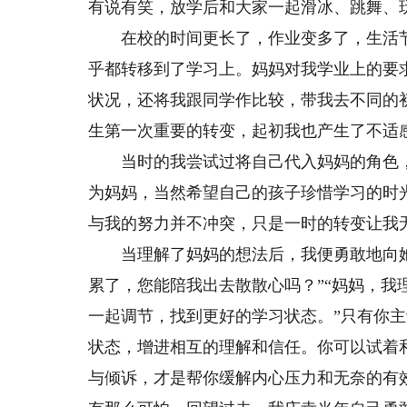
有说有笑，放学后和大家一起滑冰、跳舞、
在校的时间更长了，作业变多了，生活节
乎都转移到了学习上。妈妈对我学业上的要
状况，还将我跟同学作比较，带我去不同的
生第一次重要的转变，起初我也产生了不适
当时的我尝试过将自己代入妈妈的角色，思
为妈妈，当然希望自己的孩子珍惜学习的时
与我的努力并不冲突，只是一时的转变让我
当理解了妈妈的想法后，我便勇敢地向她
旋律，带来妙不可言的乐趣
用
累了，您能陪我出去散散心吗？”“妈妈，
一起调节，找到更好的学习状态。”只有你
我是来自西安高新东区小学的杨珂然。我相信
对我来说，
状态，增进相互的理解和信任。你可以试着
兴趣爱好能陶冶情操、培养气质、使人终生受益。
的出口，情绪的
多年来，我坚持学习机器人和图形编程，积极参与
或者安慰。成长
与倾诉，才是帮你缓解内心压力和无奈的有
校内航模和3D打印俱乐部与篮球校队的多项活
战，我将用自己