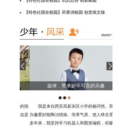
【特色社团在校园】武韵启智 创新赋能
【特色社团在校园】药香润校园 创意续文脉
more>
萌
旋律，带来妙不可言的乐趣
到女孩的指
我是来自西安高新东区小学的杨珂然。我相信
对我来
轮胎。这是
兴趣爱好能陶冶情操、培养气质、使人终生受益。
的出口，情
多年来，我坚持学习机器人和图形编程，积极参与
或者安慰。
校内航模和3D打印俱乐部与篮球校队的多项活
战，我将用