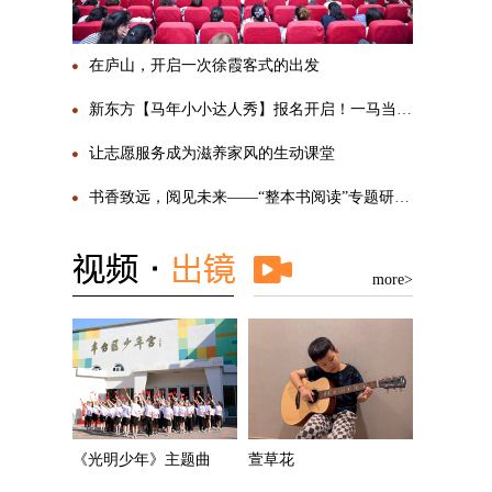
在庐山，开启一次徐霞客式的出发
新东方【马年小小达人秀】报名开启！一马当先，勇敢SHOW自己
让志愿服务成为滋养家风的生动课堂
书香致远，阅见未来——“整本书阅读”专题研讨活动圆满举行
more>
《光明少年》主题曲
萱草花