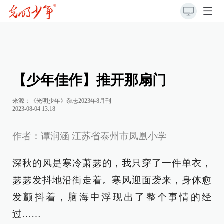
【少年佳作】推开那扇门
来源：《光明少年》杂志2023年8月刊
2023-08-04 13:18
作者：谭润涵 江苏省泰州市凤凰小学
深秋的风是寒冷萧瑟的，我只穿了一件单衣，
瑟瑟发抖地沿街走着。寒风迎面袭来，身体愈
发颤抖着，脑海中浮现出了整个事情的经
过……