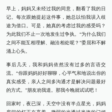
早上，妈妈又未经过我的同意，翻看了我的日
记。每次跟她提起这件事，她总以怕我误入歧
途为借口。可是，她真的考虑过我的感受吗？
为此我们不止一次地发生过争执。“为什么我们
之间不能互相理解、融洽相处呢？”委屈和不解
涌上心头。
事后几天，我和妈妈依然没有过多的言语交
流。“你跟妈妈好好聊聊，心平气和地说出你的
真实感受，亲人之间多沟通才是解决问题最好
的方式。”朋友劝我道。那我今晚就试试吧！
回家时，夜已深，天空中没有半点星光，妈妈