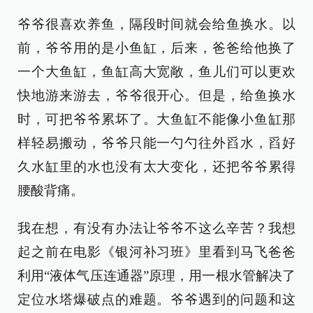
爷爷很喜欢养鱼，隔段时间就会给鱼换水。以
前，爷爷用的是小鱼缸，后来，爸爸给他换了
一个大鱼缸，鱼缸高大宽敞，鱼儿们可以更欢
快地游来游去，爷爷很开心。但是，给鱼换水
时，可把爷爷累坏了。大鱼缸不能像小鱼缸那
样轻易搬动，爷爷只能一勺勺往外舀水，舀好
久水缸里的水也没有太大变化，还把爷爷累得
腰酸背痛。
我在想，有没有办法让爷爷不这么辛苦？我想
起之前在电影《银河补习班》里看到马飞爸爸
利用“液体气压连通器”原理，用一根水管解决了
定位水塔爆破点的难题。爷爷遇到的问题和这