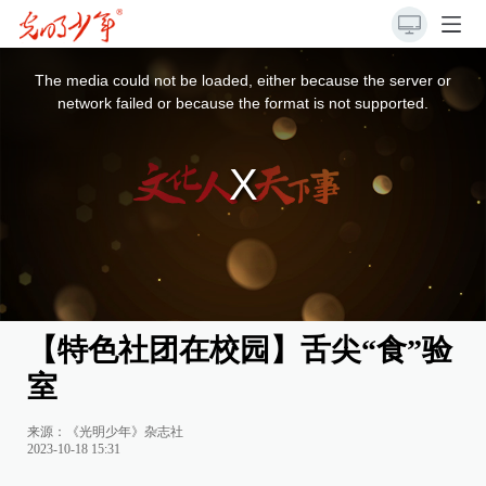
This
is
a
The media could not be loaded, either because the server or
modal
window.
network failed or because the format is not supported.
【特色社团在校园】舌尖“食”验
室
来源：《光明少年》杂志社
2023-10-18 15:31