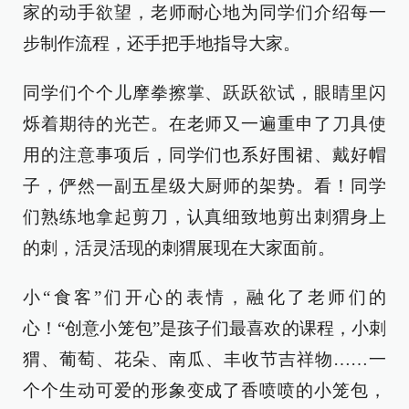
家的动手欲望，老师耐心地为同学们介绍每一
步制作流程，还手把手地指导大家。
同学们个个儿摩拳擦掌、跃跃欲试，眼睛里闪
烁着期待的光芒。在老师又一遍重申了刀具使
用的注意事项后，同学们也系好围裙、戴好帽
子，俨然一副五星级大厨师的架势。看！同学
们熟练地拿起剪刀，认真细致地剪出刺猬身上
的刺，活灵活现的刺猬展现在大家面前。
小“食客”们开心的表情，融化了老师们的
心！“创意小笼包”是孩子们最喜欢的课程，小刺
猬、葡萄、花朵、南瓜、丰收节吉祥物……一
个个生动可爱的形象变成了香喷喷的小笼包，