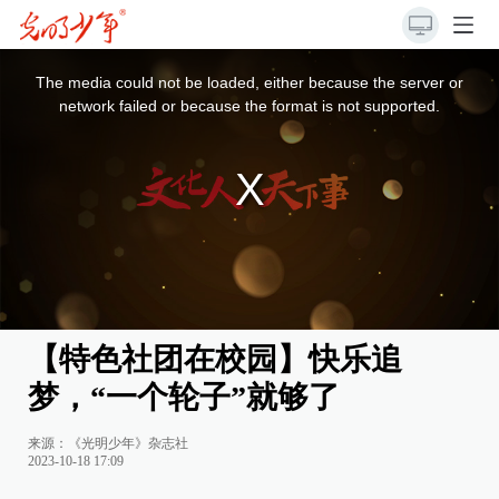
This
is
a
The media could not be loaded, either because the server or
modal
window.
network failed or because the format is not supported.
【特色社团在校园】快乐追
梦，“一个轮子”就够了
来源：《光明少年》杂志社
2023-10-18 17:09