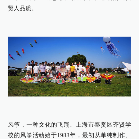
贤人品质。
风筝，一种文化的飞翔。上海市奉贤区齐贤学
校的风筝活动始于1988年，最初从单纯制作、