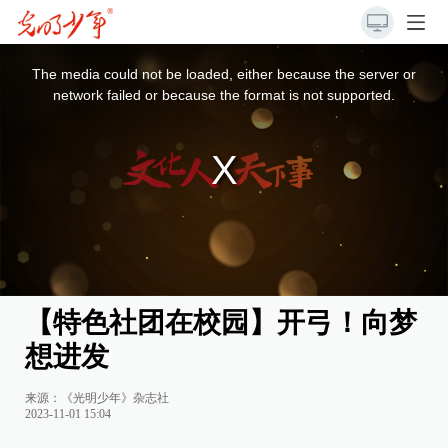
This
is
a
The media could not be loaded, either because the server or
modal
window.
network failed or because the format is not supported.
【特色社团在校园】开弓！向梦
想进发
来源：《光明少年》杂志社
2023-11-01 15:04