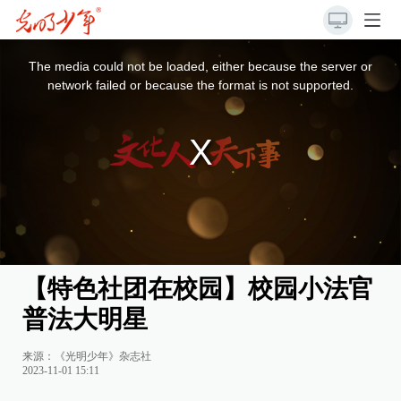
This
is
a
The media could not be loaded, either because the server or
modal
window.
network failed or because the format is not supported.
【特色社团在校园】校园小法官
普法大明星
来源：《光明少年》杂志社
2023-11-01 15:11