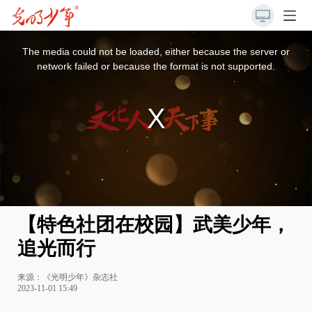
This
is
a
The media could not be loaded, either because the server or
modal
window.
network failed or because the format is not supported.
【特色社团在校园】武美少年，
追光而行
来源：《光明少年》杂志社
2023-11-01 15:49