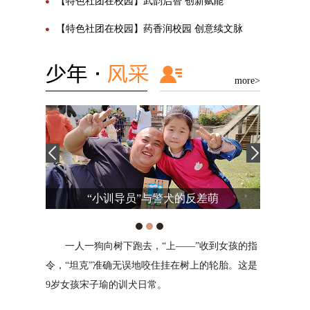
【特色社团在校园】武韵启智 创新赋能
【特色社团在校园】药香润校园 创意续文脉
more>
萌
旋律，带来妙不可言的乐趣
到女孩的指
我是来自西安高新东区小学的杨珂然。我相信
对我来
轮胎。这是
兴趣爱好能陶冶情操、培养气质、使人终生受益。
的出口，情
多年来，我坚持学习机器人和图形编程，积极参与
或者安慰。
校内航模和3D打印俱乐部与篮球校队的多项活
战，我将用