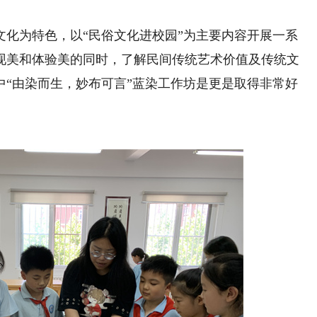
为特色，以“民俗文化进校园”为主要内容开展一系
现美和体验美的同时，了解民间传统艺术价值及传统文
中“由染而生，妙布可言”蓝染工作坊是更是取得非常好
热爱谱写成长乐章
“小训导员”与警犬的反差
音乐和生命一样重要，它是我情感
一人一狗向树下跑去，“上——”收
表达；也会给别人带来灵感、希望
令，“坦克”准确无误地咬住挂在树上的
有无限可能，会经受很多挫折与挑
9岁女孩宋子瑜的训犬日常。
对音乐的热爱对抗成长的迷茫，谱