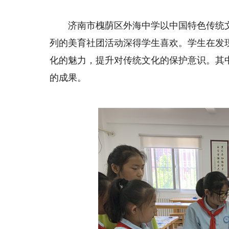
济南市槐荫区外海中学以中国特色传统文化
列的美育社团活动深得学生喜欢。学生在发
化的魅力，提升对传统文化的保护意识。其
的成果。
旋律，带来妙不可言的乐趣
用
我是来自西安高新东区小学的杨珂然。我相信
对我来说，
兴趣爱好能陶冶情操、培养气质、使人终生受益。
的出口，情绪的
多年来，我坚持学习机器人和图形编程，积极参与
或者安慰。成长
校内航模和3D打印俱乐部与篮球校队的多项活
战，我将用自己