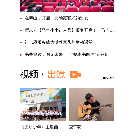
在庐山，开启一次徐霞客式的出发
新东方【马年小小达人秀】报名开启！一马当先，勇敢SHOW自己
让志愿服务成为滋养家风的生动课堂
书香致远，阅见未来——“整本书阅读”专题研讨活动圆满举行
more>
《光明少年》主题曲
萱草花