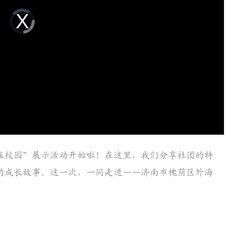
Video
Player
is
loading.
在校园”展示活动开始啦！在这里，我们分享社团的特
的成长故事。这一次，一同走进——济南市槐荫区外海