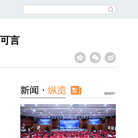
可言
more>