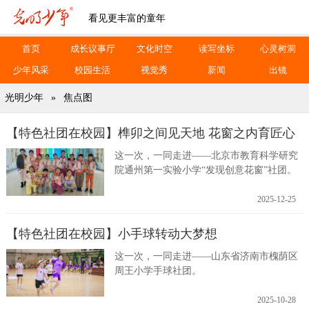
看见更丰富的童年
首页
成长议事厅
文化时空
读写坐标
心灵树洞
少年风采
校园生活
视觉秀
新闻
出镜
光明少年
»
焦点图
【特色社团在校园】榫卯之间见天地 花窗之内育匠心
这一次，一同走进——北京市教育科学研究
院通州第一实验小学“发现创意花窗”社团。
2025-12-25
【特色社团在校园】小手球转动大梦想
这一次，一同走进——山东省济南市槐荫区
周王小学手球社团。
2025-10-28