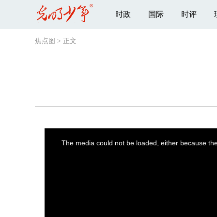
时政
国际
时评
焦点图
>
正文
This
is
a
The media could not be loaded, either because the 
modal
window.