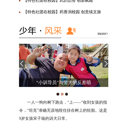
【特色社团在校园】武韵启智 创新赋能
【特色社团在校园】药香润校园 创意续文脉
more>
萌
旋律，带来妙不可言的乐趣
到女孩的指
我是来自西安高新东区小学的杨珂然。我相信
对我来
轮胎。这是
兴趣爱好能陶冶情操、培养气质、使人终生受益。
的出口，情
多年来，我坚持学习机器人和图形编程，积极参与
或者安慰。
校内航模和3D打印俱乐部与篮球校队的多项活
战，我将用