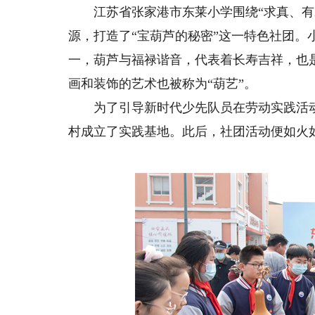
江苏省张家港市东莱小学围绕“求真、有爱
源，打造了“宝葫芦的秘密”这一特色社团。
一，葫芦与福禄谐音，代表着长寿吉祥，也
画和装饰的艺术也被称为“葫艺”。
为了引导新时代少先队员在劳动实践活动
村成立了实践基地。此后，社团活动便如火
旋律，带来妙不可言的乐趣
用
我是来自西安高新东区小学的杨珂然。我相信
对我来说，
兴趣爱好能陶冶情操、培养气质、使人终生受益。
的出口，情绪的
多年来，我坚持学习机器人和图形编程，积极参与
或者安慰。成长
校内航模和3D打印俱乐部与篮球校队的多项活
战，我将用自己