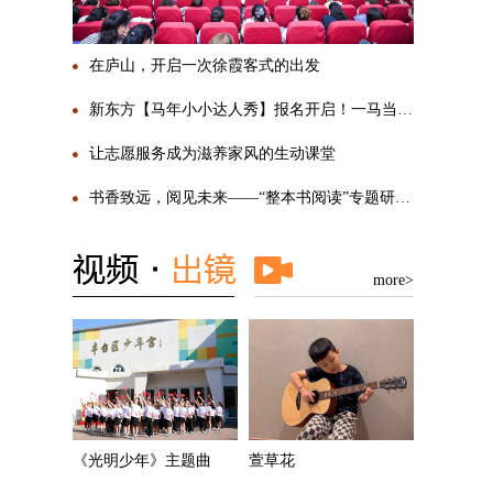
在庐山，开启一次徐霞客式的出发
新东方【马年小小达人秀】报名开启！一马当先，勇敢SHOW自己
让志愿服务成为滋养家风的生动课堂
书香致远，阅见未来——“整本书阅读”专题研讨活动圆满举行
more>
《光明少年》主题曲
萱草花