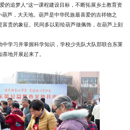
的追梦人”这一课程建设目标，不断拓展乡土教育资
小葫芦，大天地。葫芦是中华民族最喜爱的吉祥物之
是富贵的象征。民间多以彩绘葫芦做佩饰，在葫芦上刻
中学习并掌握科学知识，学校少先队大队部联合东莱
如荼地开展起来了。
热爱谱写成长乐章
“小训导员”与警犬的反差
音乐和生命一样重要，它是我情感
一人一狗向树下跑去，“上——”收
表达；也会给别人带来灵感、希望
令，“坦克”准确无误地咬住挂在树上的
有无限可能，会经受很多挫折与挑
9岁女孩宋子瑜的训犬日常。
对音乐的热爱对抗成长的迷茫，谱