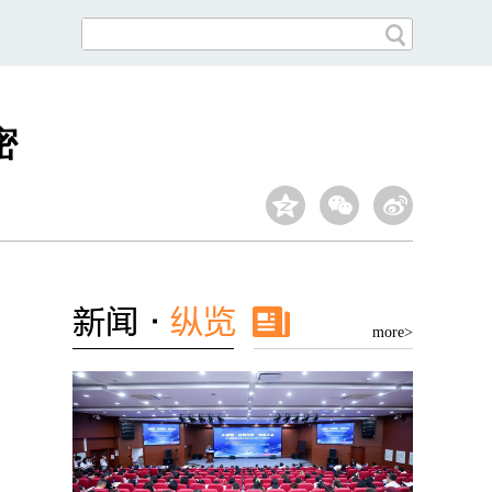
密
more>