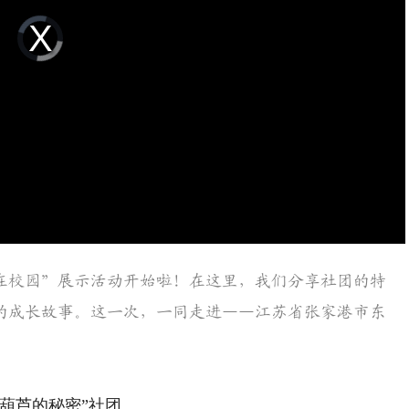
Video
Player
is
loading.
在校园”展示活动开始啦！在这里，我们分享社团的特
的成长故事。这一次，一同走进——江苏省张家港市东
葫芦的秘密”社团