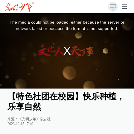
This
is
a
The media could not be loaded, either because the server or
modal
window.
network failed or because the format is not supported.
【特色社团在校园】快乐种植，
乐享自然
来源：《光明少年》杂志社
2023-12-15 17:49