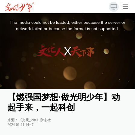
This
is
a
The media could not be loaded, either because the server or
modal
window.
network failed or because the format is not supported.
【燃强国梦想·做光明少年】动
起手来，一起科创
来源：《光明少年》杂志社
2024-01-11 14:47