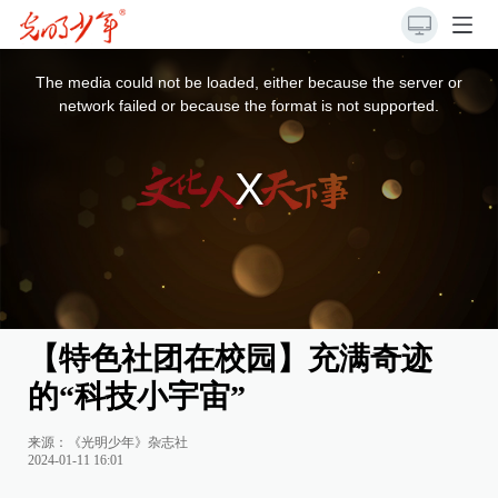
This
is
a
The media could not be loaded, either because the server or
modal
window.
network failed or because the format is not supported.
【特色社团在校园】充满奇迹
的“科技小宇宙”
来源：《光明少年》杂志社
2024-01-11 16:01