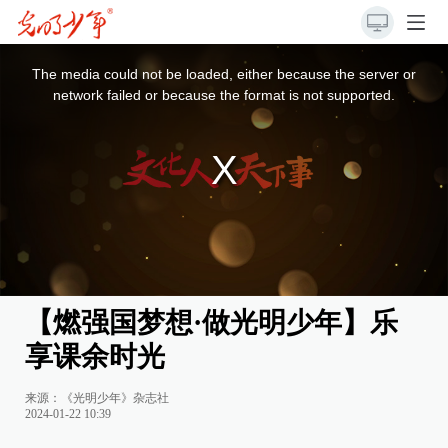
This
is
a
The media could not be loaded, either because the server or
modal
window.
network failed or because the format is not supported.
【燃强国梦想·做光明少年】乐
享课余时光
来源：《光明少年》杂志社
2024-01-22 10:39