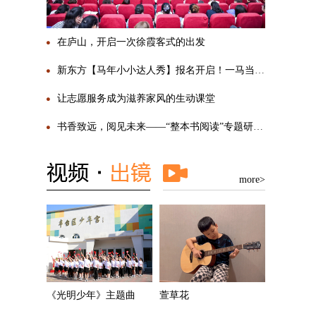
在庐山，开启一次徐霞客式的出发
新东方【马年小小达人秀】报名开启！一马当先，勇敢SHOW自己
让志愿服务成为滋养家风的生动课堂
书香致远，阅见未来——“整本书阅读”专题研讨活动圆满举行
more>
《光明少年》主题曲
萱草花