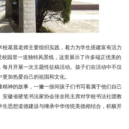
学校葛晨老师主要组织实践，着力为学生搭建富有活力
”是校园里一道独特风景线，这里展示了许多端正优美的
，每月开展一次主题性征稿活动。孩子们在活动中不仅
中更加热爱自己的祖国和文化。
热爱谱写成长乐章
“小训导员”与警犬的反差
精神的故事，一撇一捺间孩子们书写着属于他们自己
。安徽省硬笔书法家协会张全民主席对学校书法社团教
音乐和生命一样重要，它是我情感
一人一狗向树下跑去，“上——”收
学生思想道德建设与继承中华传统美德相结合，积极开
表达；也会给别人带来灵感、希望
令，“坦克”准确无误地咬住挂在树上的
有无限可能，会经受很多挫折与挑
9岁女孩宋子瑜的训犬日常。
对音乐的热爱对抗成长的迷茫，谱