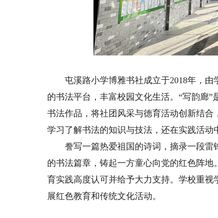
屯溪路小学博雅书社成立于2018年，由
的书法平台，丰富校园文化生活。“写韵廊
书法作品，将社团风采与德育活动创新结合
学习了解书法的知识与技法，还在实践活动
旋律，带来妙不可言的乐趣
用
誊写一篇热爱祖国的诗词，摘录一段雷锋
的书法篇章，铸起一方童心向党的红色阵地
我是来自西安高新东区小学的杨珂然。我相信
对我来说，
育实践高度认可并给予大力支持。学校重视
兴趣爱好能陶冶情操、培养气质、使人终生受益。
的出口，情绪的
展红色教育和传统文化活动。
多年来，我坚持学习机器人和图形编程，积极参与
或者安慰。成长
校内航模和3D打印俱乐部与篮球校队的多项活
战，我将用自己