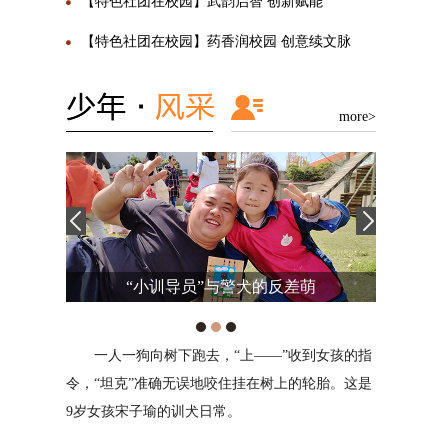
【特色社团在校园】武韵启智 创新赋能
【特色社团在校园】药香润校园 创意续文脉
more>
萌
旋律，带来妙不可言的乐趣
到女孩的指
我是来自西安高新东区小学的杨珂然。我相信
对我来
轮胎。这是
兴趣爱好能陶冶情操、培养气质、使人终生受益。
的出口，情
多年来，我坚持学习机器人和图形编程，积极参与
或者安慰。
校内航模和3D打印俱乐部与篮球校队的多项活
战，我将用