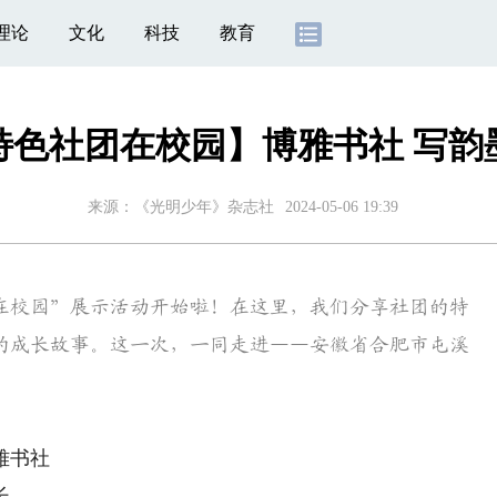
理论
文化
科技
教育
特色社团在校园】博雅书社 写韵
来源：《光明少年》杂志社
2024-05-06 19:39
校园”展示活动开始啦！在这里，我们分享社团的特
的成长故事。这一次，一同走进——安徽省合肥市屯溪
雅书社
长。