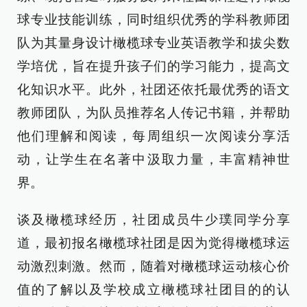
球专业技能训练，同时组织优秀的学科教师团
队为其量身设计橄榄球专业英语教学和拔尖数
学培优，旨在提升孩子们的学习能力，提高文
化知识水平。此外，社团还依托最优秀的语文
教师团队，为队员推荐名人传记书籍，并帮助
他们理解和阅读，每周组织一次阅读分享活
动，让学生在名著中汲取力量，丰富精神世
界。
谈及橄榄球经历，社团成员牛少璞同学分享
道，最初报名橄榄球社团是因为觉得橄榄球运
动激烈刺激。然而，随着对橄榄球运动核心价
值的了解以及学校成立橄榄球社团目的的认