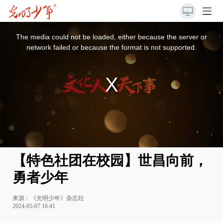
This
is
a
The media could not be loaded, either because the server or
modal
window.
network failed or because the format is not supported.
【特色社团在校园】世昌向前，
勇者少年
来源：《光明少年》杂志社
2024-05-07 16:41