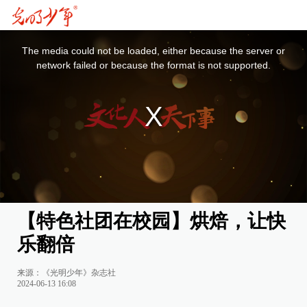
This
is
a
The media could not be loaded, either because the server or
modal
window.
network failed or because the format is not supported.
【特色社团在校园】烘焙，让快
乐翻倍
来源：《光明少年》杂志社
2024-06-13 16:08