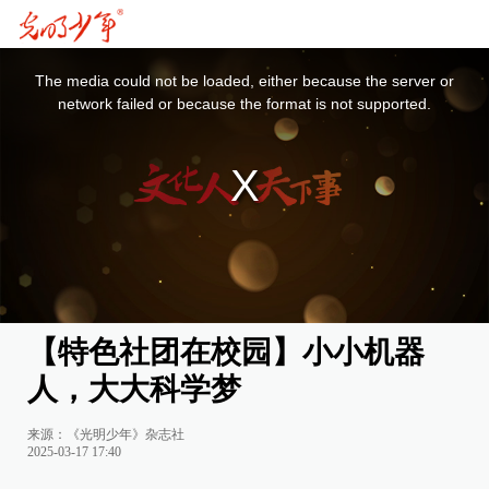
This
is
a
The media could not be loaded, either because the server or
modal
window.
network failed or because the format is not supported.
【特色社团在校园】小小机器
人，大大科学梦
来源：《光明少年》杂志社
2025-03-17 17:40