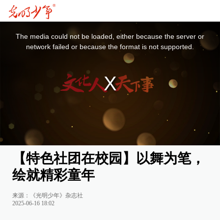
This
is
a
The media could not be loaded, either because the server or
modal
window.
network failed or because the format is not supported.
【特色社团在校园】以舞为笔，
绘就精彩童年
来源：《光明少年》杂志社
2025-06-16 18:02