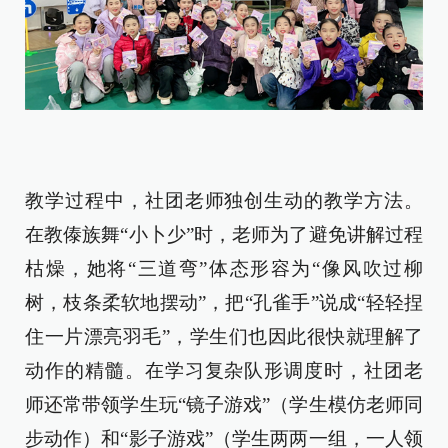
教学过程中，社团老师独创生动的教学方法。
在教傣族舞“小卜少”时，老师为了避免讲解过程
枯燥，她将“三道弯”体态形容为“像风吹过柳
树，枝条柔软地摆动”，把“孔雀手”说成“轻轻捏
住一片漂亮羽毛”，学生们也因此很快就理解了
动作的精髓。在学习复杂队形调度时，社团老
师还常带领学生玩“镜子游戏”（学生模仿老师同
步动作）和“影子游戏”（学生两两一组，一人领