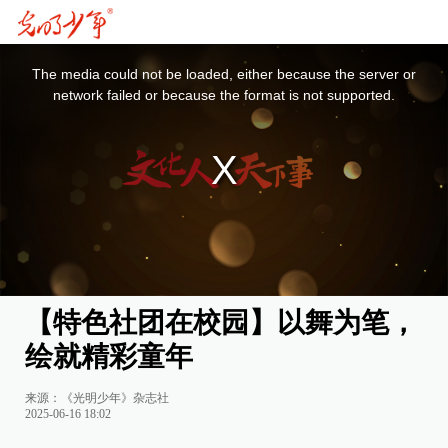
This
is
a
The media could not be loaded, either because the server or
modal
window.
network failed or because the format is not supported.
【特色社团在校园】以舞为笔，
绘就精彩童年
来源：《光明少年》杂志社
2025-06-16 18:02