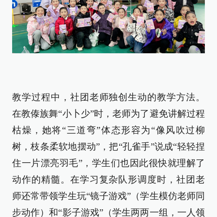
教学过程中，社团老师独创生动的教学方法。
在教傣族舞“小卜少”时，老师为了避免讲解过程
枯燥，她将“三道弯”体态形容为“像风吹过柳
树，枝条柔软地摆动”，把“孔雀手”说成“轻轻捏
住一片漂亮羽毛”，学生们也因此很快就理解了
动作的精髓。在学习复杂队形调度时，社团老
师还常带领学生玩“镜子游戏”（学生模仿老师同
步动作）和“影子游戏”（学生两两一组，一人领