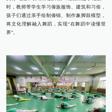
时，教师带学生学习傣族服饰、建筑和习俗，
孩子们通过亲手绘制傣锦、制作象脚鼓模型，
将文化理解融入舞蹈，实现“在舞蹈中读懂世
界”。