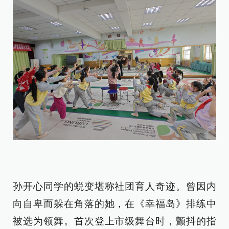
孙开心同学的蜕变堪称社团育人奇迹。曾因内
向自卑而躲在角落的她，在《幸福岛》排练中
被选为领舞。首次登上市级舞台时，颤抖的指