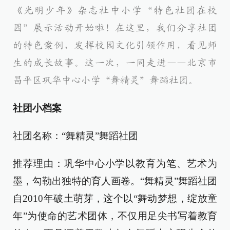
《光明少年》杂志社中小学“特色社团在校
园”展示活动开始啦！在这里，我们分享社团
的特色案例，发挥校园文化引领作用，看见师
生的成长故事。这一次，一同走进——北京市
昌平区巩华中心小学“舞精灵”舞蹈社团。
社团小档案
社团名称：“舞精灵”舞蹈社团
推荐理由：巩华中心小学以教育为笔、艺术为
墨，勾勒出独特的育人画卷。“舞精灵”舞蹈社团
自2010年破土萌芽，这个以“舞动梦想，绽放童
年”为使命的艺术团体，不仅用足尖书写着教育