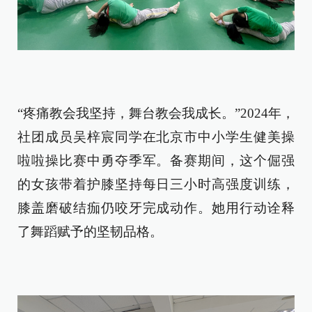
“疼痛教会我坚持，舞台教会我成长。”2024年，
社团成员吴梓宸同学在北京市中小学生健美操
啦啦操比赛中勇夺季军。备赛期间，这个倔强
的女孩带着护膝坚持每日三小时高强度训练，
膝盖磨破结痂仍咬牙完成动作。她用行动诠释
了舞蹈赋予的坚韧品格。