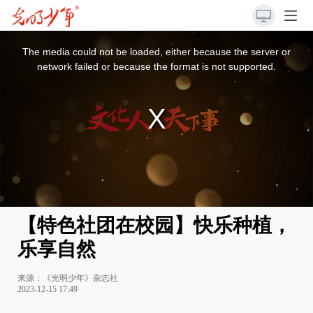
This
is
a
The media could not be loaded, either because the server or
modal
window.
network failed or because the format is not supported.
【特色社团在校园】快乐种植，
乐享自然
来源：《光明少年》杂志社
2023-12-15 17:49