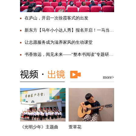
在庐山，开启一次徐霞客式的出发
新东方【马年小小达人秀】报名开启！一马当先，勇敢SHOW自己
让志愿服务成为滋养家风的生动课堂
书香致远，阅见未来——“整本书阅读”专题研讨活动圆满举行
more>
《光明少年》主题曲
萱草花