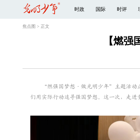
时政
国际
时评
焦点图
>
正文
【燃强
“燃强国梦想·做光明少年”主题活动正
们用实际行动追寻强国梦想。这一次，走进