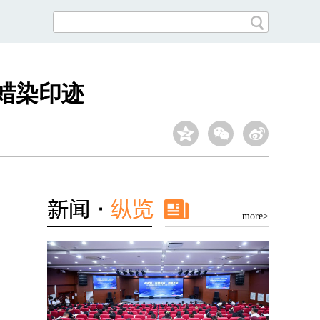
蜡染印迹
more>