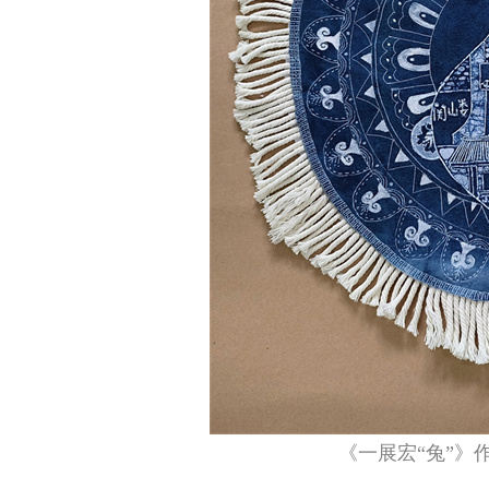
旋律，带来妙不可言的乐趣
用
我是来自西安高新东区小学的杨珂然。我相信
对我来说，
兴趣爱好能陶冶情操、培养气质、使人终生受益。
的出口，情绪的
多年来，我坚持学习机器人和图形编程，积极参与
或者安慰。成长
《一展宏“兔”》
校内航模和3D打印俱乐部与篮球校队的多项活
战，我将用自己