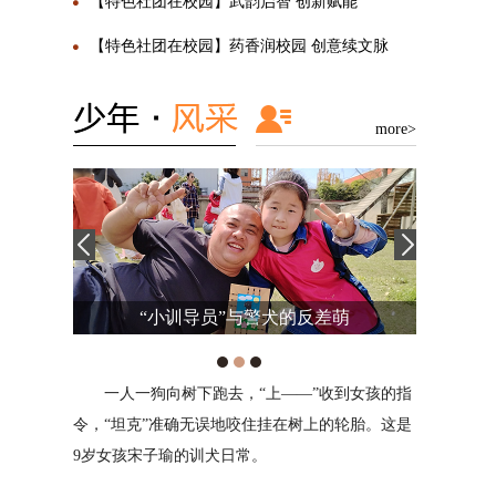
【特色社团在校园】武韵启智 创新赋能
【特色社团在校园】药香润校园 创意续文脉
more>
萌
旋律，带来妙不可言的乐趣
到女孩的指
我是来自西安高新东区小学的杨珂然。我相信
对我来
轮胎。这是
兴趣爱好能陶冶情操、培养气质、使人终生受益。
的出口，情
多年来，我坚持学习机器人和图形编程，积极参与
或者安慰。
校内航模和3D打印俱乐部与篮球校队的多项活
战，我将用