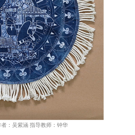
热爱谱写成长乐章
“小训导员”与警犬的反差
音乐和生命一样重要，它是我情感
一人一狗向树下跑去，“上——”收
表达；也会给别人带来灵感、希望
令，“坦克”准确无误地咬住挂在树上的
有无限可能，会经受很多挫折与挑
9岁女孩宋子瑜的训犬日常。
作者：吴紫涵 指导教师：钟华
对音乐的热爱对抗成长的迷茫，谱