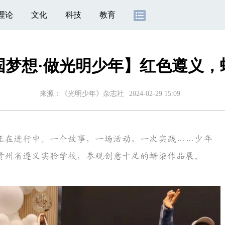
理论
文化
科技
教育
国梦想·做光明少年】红色遵义，
来源：《光明少年》杂志社
2024-02-29 15:09
在进行中。一个故事，一场活动，一次实践……少年
贵州省遵义实验学校，参观创意十足的蜡染作品展。