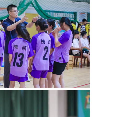
不可言的乐趣
用热爱谱写成长乐章
区小学的杨珂然。我相信
对我来说，音乐和生命一样重要，它是我情
养气质、使人终生受益。
的出口，情绪的表达；也会给别人带来灵感、希
人和图形编程，积极参与
或者安慰。成长有无限可能，会经受很多挫折与
与篮球校队的多项活
战，我将用自己对音乐的热爱对抗成长的迷茫，