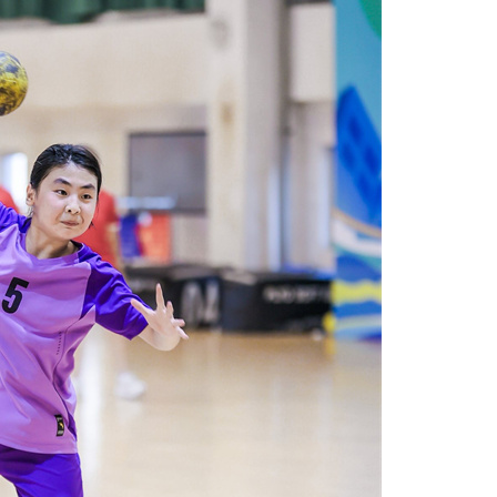
写明丽绚烂的青春乐章。