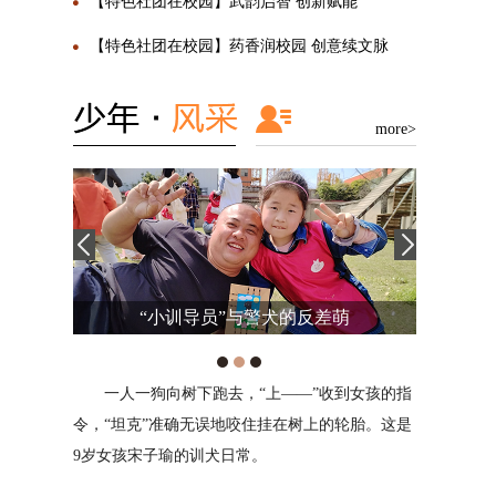
【特色社团在校园】武韵启智 创新赋能
【特色社团在校园】药香润校园 创意续文脉
more>
“小训导员”与警犬的反差萌
旋律，带
感
一人一狗向树下跑去，“上——”收到女孩的指
我是来自西安高
望
令，“坦克”准确无误地咬住挂在树上的轮胎。这是
兴趣爱好能陶冶情操
挑
9岁女孩宋子瑜的训犬日常。
多年来，我坚持学习
谱
校内航模和3D打印