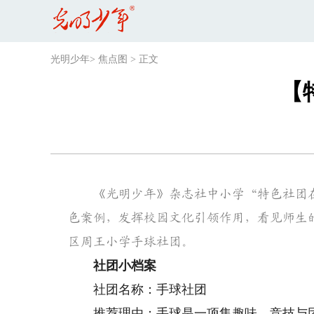
光明少年
>
焦点图
>
正文
【
《光明少年》杂志社中小学“特色社团在
色案例，发挥校园文化引领作用，看见师生
区周王小学手球社团
。
社团小档案
社团名称：手球社团
推荐理由：手球是一项集趣味、竞技与团