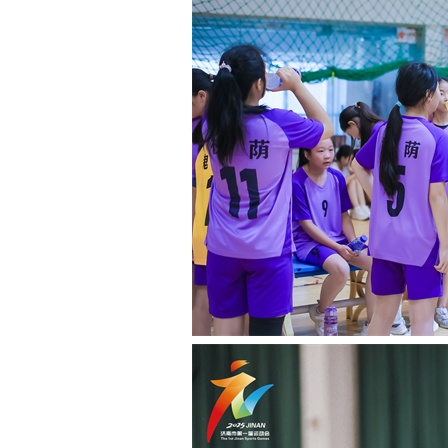
旋律，带来妙
我是来自西安高新东
兴趣爱好能陶冶情操、培
多年来，我坚持学习机器
校内航模和3D打印俱乐部