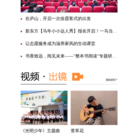
在庐山，开启一次徐霞客式的出发
新东方【马年小小达人秀】报名开启！一马当先，勇敢SHOW自己
让志愿服务成为滋养家风的生动课堂
书香致远，阅见未来——“整本书阅读”专题研讨活动圆满举行
more>
《光明少年》主题曲
萱草花