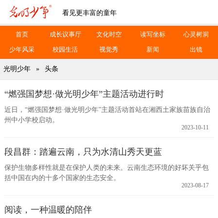
看见更丰富的童年
首页
成长议事厅
文化时空
读写坐标
心灵树洞
少年风采
校园生活
视觉秀
新闻
出镜
光明少年
»
头条
“燃强国梦想·做光明少年”主题活动进行时
近日，“燃强国梦想·做光明少年”主题活动首站在湘西土家族苗族自治
州中小学校启动。
2023-10-11
段昌群：踏遍云南，只为水清山秀天更蓝
保护生物多样性就是在保护人类的未来。云南生态环境的好坏关乎包
括中国在内的十多个国家的生态安全。
2023-08-17
阅读，一种温暖的陪伴