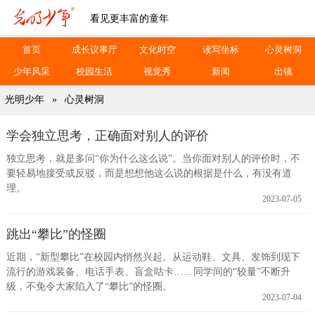
看见更丰富的童年
首页
成长议事厅
文化时空
读写坐标
心灵树洞
少年风采
校园生活
视觉秀
新闻
出镜
光明少年
»
心灵树洞
学会独立思考，正确面对别人的评价
独立思考，就是多问“你为什么这么说”。当你面对别人的评价时，不
要轻易地接受或反驳，而是想想他这么说的根据是什么，有没有道
理。
2023-07-05
跳出“攀比”的怪圈
近期，“新型攀比”在校园内悄然兴起。从运动鞋、文具、发饰到现下
流行的游戏装备、电话手表、盲盒咕卡……同学间的“较量”不断升
级，不免令大家陷入了“攀比”的怪圈。
2023-07-04