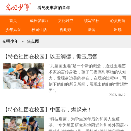
看见更丰富的童年
首页
成长议事厅
文化时空
读写坐标
心灵树洞
少年风采
校园生活
视觉秀
新闻
出镜
光明少年
»
焦点图
【特色社团在校园】以玉润德，循玉启智
“儿童画玉雕”是一个新的概念，通过玉雕艺
术家的言传身教，孩子们提高对事物的认知
力，发现身边美的存在，在玩的过程中，写
刻下他们的所见所闻，展现出他们的“童观世
界”。
2023-10-12
【特色社团在校园】中国芯，燃起来！
“科技启蒙，为学生20年后的和美人生奠
基。”华为坂田研究基地附近的和美外国语小