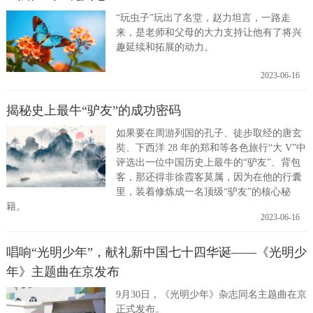
“玩虫子”玩出了名堂，赵力坦言，一路走
来，是老师和父母的大力支持让他有了将兴
趣延续和拓展的动力。
2023-06-16
揭秘史上最牛“驴友”的成功密码
如果要在周游列国的孔子、徒步取经的唐玄
奘、下西洋 28 年的郑和等各色旅行“大 V”中
评选出一位中国历史上最牛的“驴友”、背包
客，那还得非徐霞客莫属，因为在他的行囊
里，装着修炼成一名顶级“驴友”的核心秘
籍。
2023-06-16
唱响“光明少年”，献礼新中国七十四华诞——《光明少
年》主题曲在京发布
9月30日，《光明少年》杂志同名主题曲在京
正式发布。