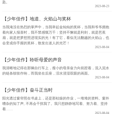
匙。
2023-08-23
【少年佳作】地道、火焰山与奖杯
当我淹没在热烈的掌声中，当我举起金灿灿的奖杯，当我和爷爷拥抱
着向家人报喜时，我不禁感慨万千：坚持不懈就是利剑，就是芭蕉
扇，就是把梦想照进现实的光！有了它，看似无法翻越的火焰山，也
会变成你手握的奖杯，散发出迷人的光芒！
2023-08-04
【少年佳作】聆听母爱的声音
我清晰地记得在那辆自行车上，瘦小的母亲奋力向前蹬着，混入泥水
的链条吱吱作响，而我坐在后座，泪水浸湿双眼的画面。
2023-08-04
【少年佳作】奋斗正当时
阳光透过窗帘照在书桌上，还是那枯燥的作业，一堆堆的资料。窗外
嘈杂的知了声, 不再会干扰我了。我只想静静地写着、努力着、坚持
着……
2023-08-04