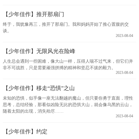
【少年佳作】推开那扇门
终于，我犹豫再三，推开了那扇门。我和妈妈开始了推心置腹的交
谈。
2023-08-04
【少年佳作】无限风光在险峰
人生总会遇到一些困难，像大山一样，压得人喘不过气来，但它们并
非不可战胜，只是需要顽强拼搏的精神和坚忍不拔的毅力。
2023-08-04
【少年佳作】移走“恐惧”之山
未知的恐惧，似乎像一座无法翻越的魔山，但只要你勇于直面，理性
思考，总结经验，那看似凶险无比的恐惧大山，就会像乌黑的云山，
随着太阳的出现，消失殆尽……
2023-08-04
【少年佳作】约定