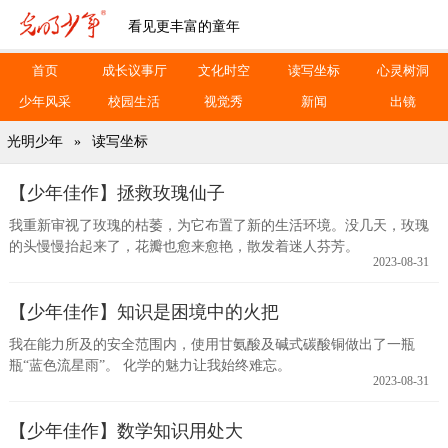
看见更丰富的童年
首页
成长议事厅
文化时空
读写坐标
心灵树洞
少年风采
校园生活
视觉秀
新闻
出镜
光明少年
»
读写坐标
【少年佳作】拯救玫瑰仙子
我重新审视了玫瑰的枯萎，为它布置了新的生活环境。没几天，玫瑰
的头慢慢抬起来了，花瓣也愈来愈艳，散发着迷人芬芳。
2023-08-31
【少年佳作】知识是困境中的火把
我在能力所及的安全范围内，使用甘氨酸及碱式碳酸铜做出了一瓶
瓶“蓝色流星雨”。 化学的魅力让我始终难忘。
2023-08-31
【少年佳作】数学知识用处大